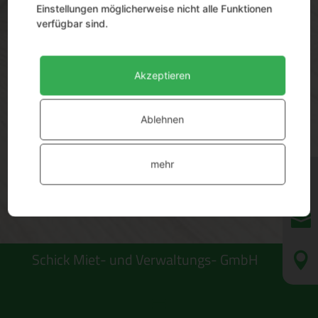
Einstellungen möglicherweise nicht alle Funktionen
verfügbar sind.
Akzeptieren
Anmelden
Passwort vergessen?
Ablehnen
Sie haben noch kein Benutzerkonto?
mehr
Jetzt registrieren!


Schick Miet- und Verwaltungs- GmbH
